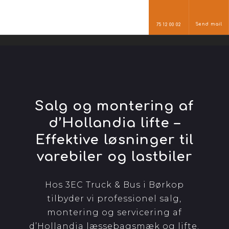
Send mail
75 12 00 02
Salg og montering af
d’Hollandia lifte –
Effektive løsninger til
varebiler og lastbiler
Hos 3EC Truck & Bus i Børkop
tilbyder vi professionel salg,
montering og servicering af
d’Hollandia læssebagsmæk og lifte.