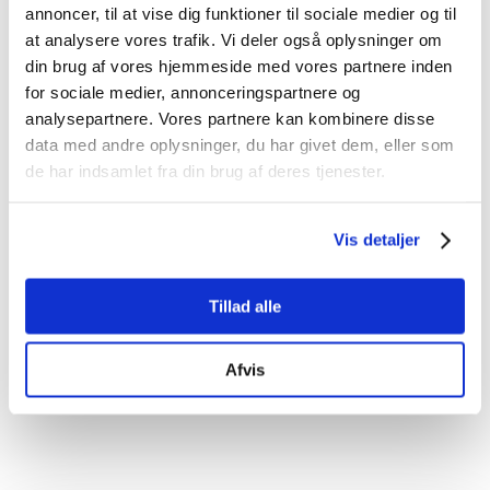
annoncer, til at vise dig funktioner til sociale medier og til
at analysere vores trafik. Vi deler også oplysninger om
Vi hjælper dig med at vælge den rigtige
din brug af vores hjemmeside med vores partnere inden
model – både teknisk og
for sociale medier, annonceringspartnere og
lovgivningsmæssigt – og leverer en færdig,
analysepartnere. Vores partnere kan kombinere disse
data med andre oplysninger, du har givet dem, eller som
funktionel løsning, du kan stole på.
de har indsamlet fra din brug af deres tjenester.
📍 Du finder os hos 3EC Truck & Bus,
Industrivej 48, 7080 Børkop
Vis detaljer
📞 Ring til os på
75 12 00 02
og få et tilbud på
salg og montering af d’Hollandia lift.
Tillad alle
Afvis