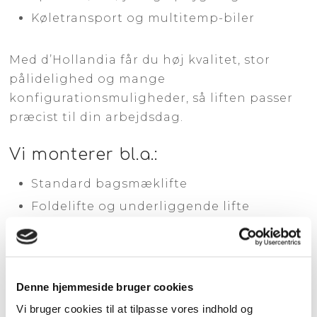
Køletransport og multitemp-biler
Med d’Hollandia får du høj kvalitet, stor
pålidelighed og mange
konfigurationsmuligheder, så liften passer
præcist til din arbejdsdag.
Vi monterer bl.a.:
Standard bagsmæklifte
Foldelifte og underliggende lifte
2- og 4-cylindrede modeller
Lifte med lange platforme og ekstra
bredde
Denne hjemmeside bruger cookies
Specialudgaver til skrå adgang, tip eller
Vi bruger cookies til at tilpasse vores indhold og
terræn