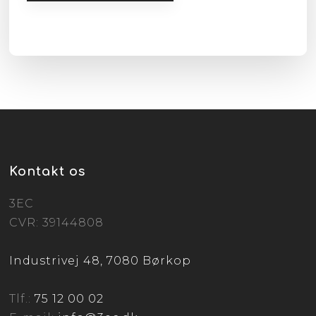
Kontakt os
3EC
CVR: 39144808
Industrivej 48, 7080 Børkop
Tlf.:
75 12 00 02