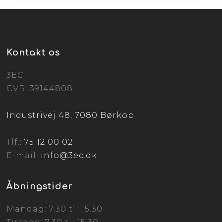
Kontakt os
3EC
CVR: 39144808
Industrivej 48, 7080 Børkop
Tlf.:
75 12 00 02
E-mail:
info@3ec.dk
Åbningstider
Mandag: 7.30 til 15.30