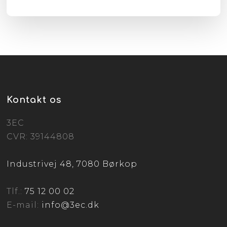
Kontakt os
3EC
CVR: 39144808
Industrivej 48, 7080 Børkop
Tlf.:
75 12 00 02
E-mail:
info@3ec.dk