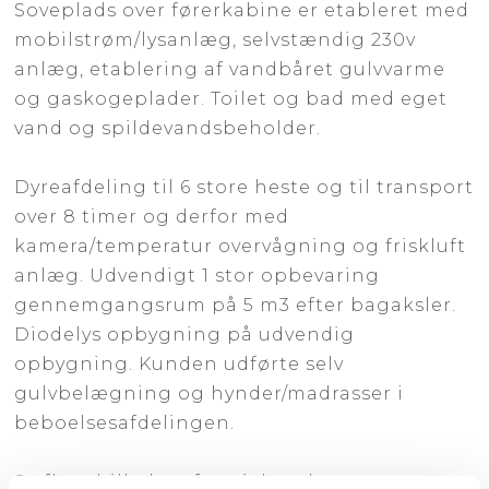
Soveplads over førerkabine er etableret med
mobilstrøm/lysanlæg, selvstændig 230v
anlæg, etablering af vandbåret gulvvarme
og gaskogeplader. Toilet og bad med eget
vand og spildevandsbeholder.
Dyreafdeling til 6 store heste og til transport
over 8 timer og derfor med
kamera/temperatur overvågning og friskluft
anlæg. Udvendigt 1 stor opbevaring
gennemgangsrum på 5 m3 efter bagaksler.
Diodelys opbygning på udvendig
opbygning. Kunden udførte selv
gulvbelægning og hynder/madrasser i
beboelsesafdelingen.
Se flere billeder af projektet
her